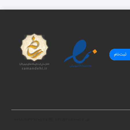
ثبت‌نام
0098-9133620577
031-54750001-2