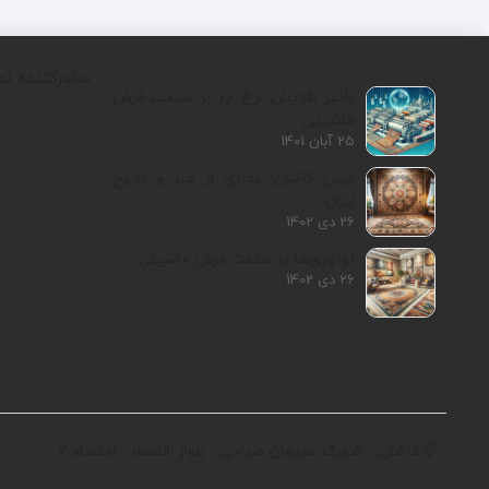
صادرکننده نم
تأثیر افزایش نرخ ارز بر صنعت فرش
ماشینی
25 آبان 1401
فرش کاشان: نمادی از هنر و تاریخ
ایران
26 دی 1402
نوآوری‌ها در صنعت فرش ماشینی
26 دی 1402
کاشان - شهرک سلیمان صباحی - بلوار اقتصاد - اقتصاد 2