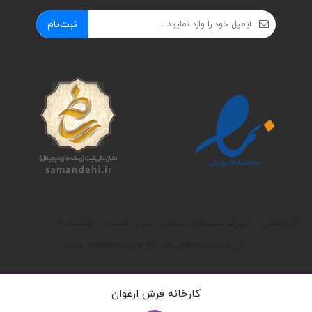
ثبت‌نام
کاشان - شهرک سلیمان صباحی - بلوار اقتصاد - اقتصاد 2
0098-9133620577
031-54750001-2
کارخانه فرش ارغوان