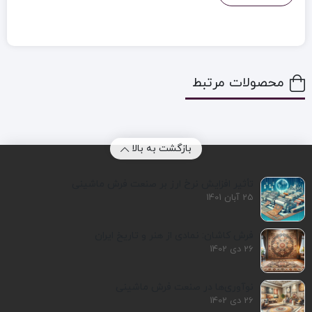
محصولات مرتبط
بازگشت به بالا
تأثیر افزایش نرخ ارز بر صنعت فرش ماشینی
25 آبان 1401
فرش کاشان: نمادی از هنر و تاریخ ایران
26 دی 1402
نوآوری‌ها در صنعت فرش ماشینی
26 دی 1402