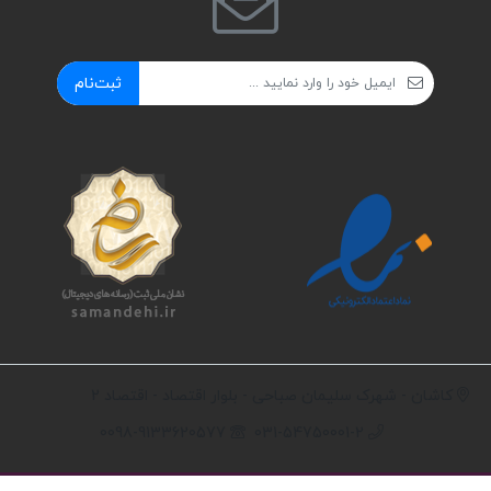
ثبت‌نام
کاشان - شهرک سلیمان صباحی - بلوار اقتصاد - اقتصاد 2
0098-9133620577
031-54750001-2