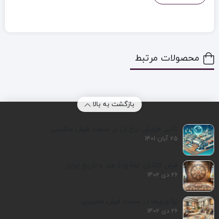
محصولات مرتبط
بازگشت به بالا
تأثیر افزایش نرخ ارز بر صنعت فرش ماشینی
25 آبان 1401
فرش کاشان: نمادی از هنر و تاریخ ایران
26 دی 1402
نوآوری‌ها در صنعت فرش ماشینی
26 دی 1402