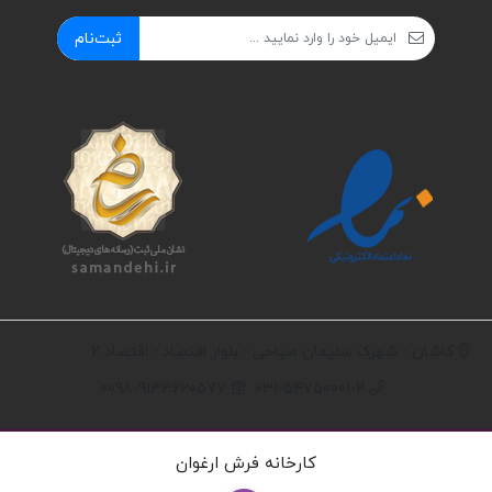
ثبت‌نام
کاشان - شهرک سلیمان صباحی - بلوار اقتصاد - اقتصاد 2
0098-9133620577
031-54750001-2
کارخانه فرش ارغوان