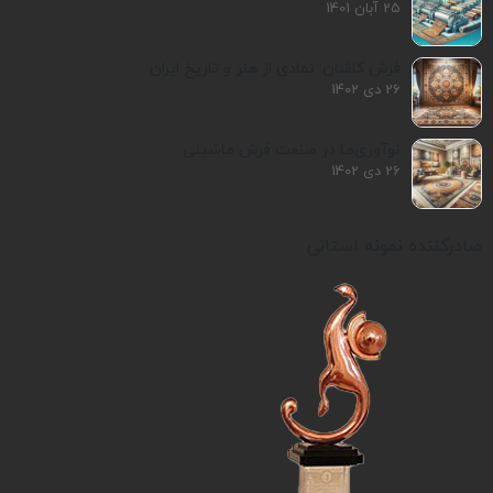
25 آبان 1401
فرش کاشان: نمادی از هنر و تاریخ ایران
26 دی 1402
نوآوری‌ها در صنعت فرش ماشینی
26 دی 1402
صادرکننده نمونه استانی