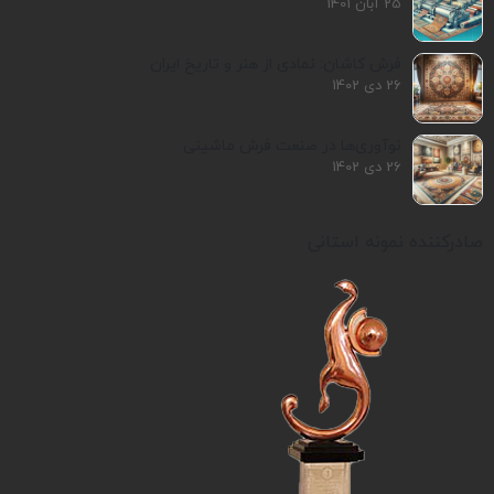
25 آبان 1401
فرش کاشان: نمادی از هنر و تاریخ ایران
26 دی 1402
نوآوری‌ها در صنعت فرش ماشینی
26 دی 1402
صادرکننده نمونه استانی