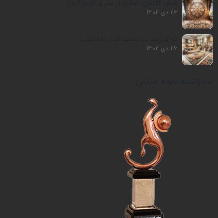
فرش کاشان: نمادی از هنر و تاریخ ایران
26 دی 1402
نوآوری‌ها در صنعت فرش ماشینی
26 دی 1402
صادرکننده نمونه استانی