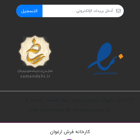
التسجيل
کاشان - شهرک سلیمان صباحی - بلوار اقتصاد - اقتصاد 2
0098-9133620577
031-54750001-2
کارخانه فرش ارغوان