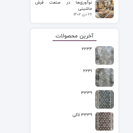
نوآوری‌ها در صنعت فرش
ماشینی
26 دی 1402
آخرین محصولات
2234
2231
3339
3339 لاکی