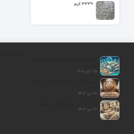
3339 کرم
صادرکننده نم
تأثیر افزایش نرخ ارز بر صنعت فرش
ماشینی
25 آبان 1401
فرش کاشان: نمادی از هنر و تاریخ
ایران
26 دی 1402
نوآوری‌ها در صنعت فرش ماشینی
26 دی 1402