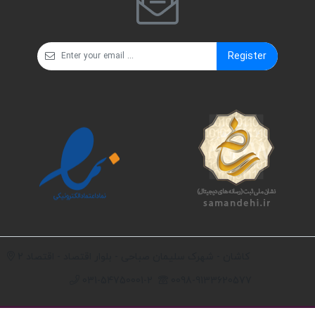
Register
کاشان - شهرک سلیمان صباحی - بلوار اقتصاد - اقتصاد 2
031-54750001-2
0098-9133620577